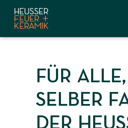
REFERENZEN
FÜR ALLE,
ANGEBOT
HEUSSER AG
SELBER F
WISSEN
DER HEUS