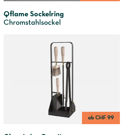
Qflame Sockelring
Chromstahlsockel
ab CHF 99