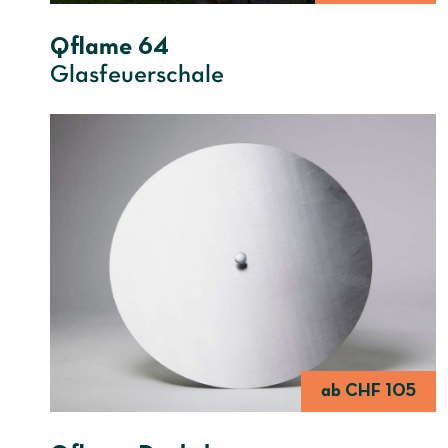
Qflame 64
Glasfeuerschale
ab CHF 105