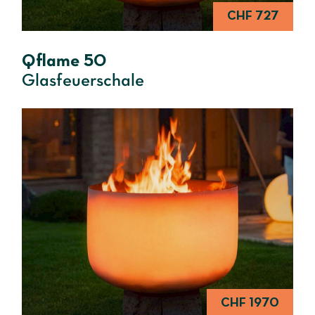
CHF 727
Qflame 50
Glasfeuerschale
CHF 1970