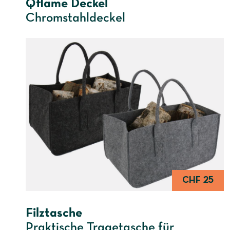
Qflame Deckel
Chromstahldeckel
CHF 25
Filztasche
Praktische Tragetasche für