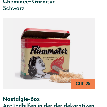
Cheminée- Garnitur
Schwarz
CHF 25
Nostalgie-Box
Anzündhilfen in der der dekorativen