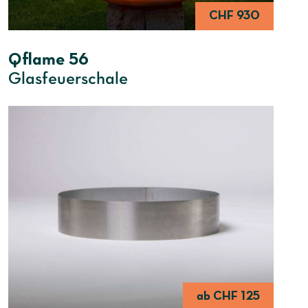
CHF 930
Qflame 56
Glasfeuerschale
ab CHF 125